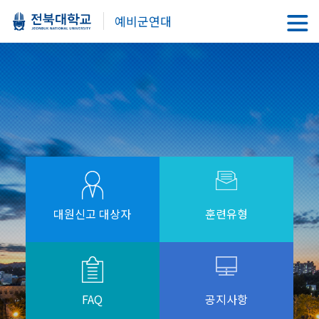
예비군연대
대원신고 대상자
훈련유형
FAQ
공지사항