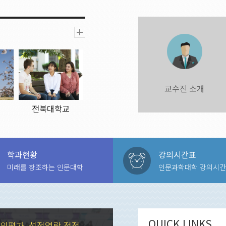
교수진 소개
교
전북대학교
2019.11.12.
학과현황
강의시간표
미래를 창조하는 인문대학
인문과학대학 강의시간
QUICK LINKS
의평가, 성적열람 정정