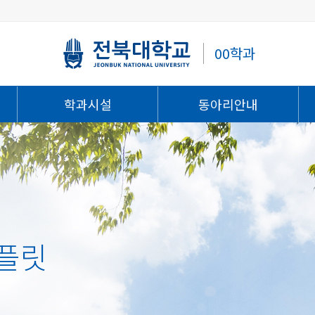
00학과
학과시설
동아리안내
플릿