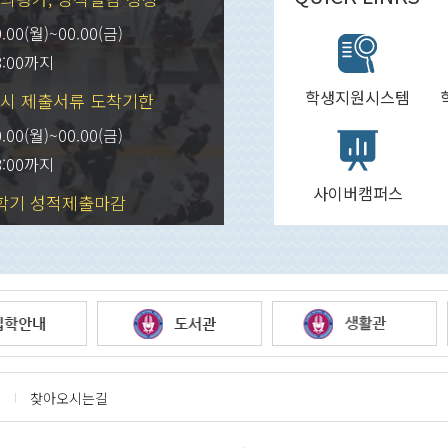
0.00(월)~00.00(금)
8:00까지
학생지원시스템
시 제출서류 도착기한
0.00(월)~00.00(금)
8:00까지
사이버캠퍼스
학기 성적제출마감
0.00(월)~00.00(금)
8:00까지
찾아오시는길