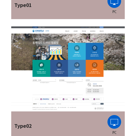
Type01
Type02